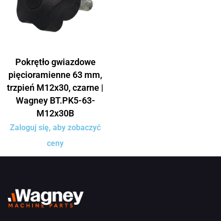
Pokrętło gwiazdowe
pięcioramienne 63 mm,
trzpień M12x30, czarne |
Wagney BT.PK5-63-
M12x30B
Zaloguj się, aby zobaczyć
ceny