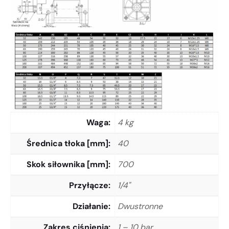
Waga
4 kg
Średnica tłoka [mm]
40
Skok siłownika [mm]
700
Przyłącze
1/4"
Działanie
Dwustronne
Zakres ciśnienia
1 – 10 bar