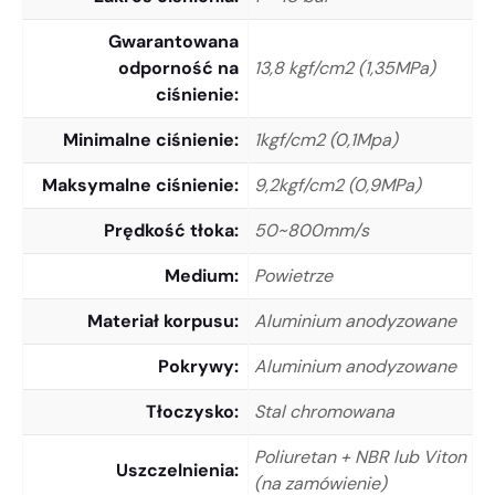
Gwarantowana
odporność na
13,8 kgf/cm2 (1,35MPa)
ciśnienie
Minimalne ciśnienie
1kgf/cm2 (0,1Mpa)
Maksymalne ciśnienie
9,2kgf/cm2 (0,9MPa)
Prędkość tłoka
50~800mm/s
Medium
Powietrze
Materiał korpusu
Aluminium anodyzowane
Pokrywy
Aluminium anodyzowane
Tłoczysko
Stal chromowana
Poliuretan + NBR lub Viton
Uszczelnienia
(na zamówienie)