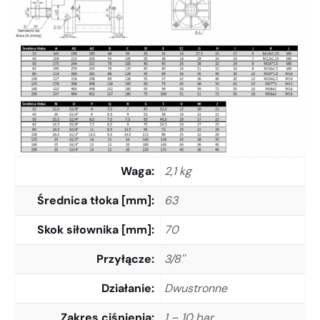
Waga
2,1 kg
Średnica tłoka [mm]
63
Skok siłownika [mm]
70
Przyłącze
3/8''
Działanie
Dwustronne
Zakres ciśnienia
1 – 10 bar