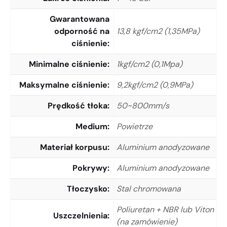
Gwarantowana
odporność na
13,8 kgf/cm2 (1,35MPa)
ciśnienie
Minimalne ciśnienie
1kgf/cm2 (0,1Mpa)
Maksymalne ciśnienie
9,2kgf/cm2 (0,9MPa)
Prędkość tłoka
50~800mm/s
Medium
Powietrze
Materiał korpusu
Aluminium anodyzowane
Pokrywy
Aluminium anodyzowane
Tłoczysko
Stal chromowana
Poliuretan + NBR lub Viton
Uszczelnienia
(na zamówienie)