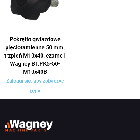
Pokrętło gwiazdowe
pięcioramienne 50 mm,
trzpień M10x40, czarne |
Wagney BT.PK5-50-
M10x40B
Zaloguj się, aby zobaczyć
ceny