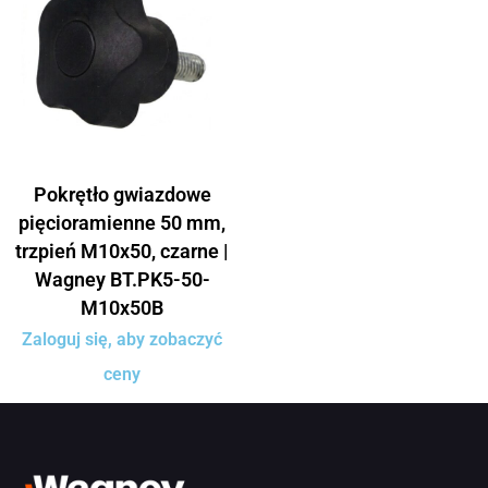
Pokrętło gwiazdowe
pięcioramienne 50 mm,
trzpień M10x50, czarne |
Wagney BT.PK5-50-
M10x50B
Zaloguj się, aby zobaczyć
ceny