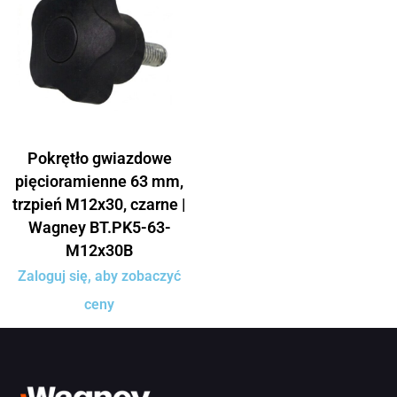
Pokrętło gwiazdowe
pięcioramienne 63 mm,
trzpień M12x30, czarne |
Wagney BT.PK5-63-
M12x30B
Zaloguj się, aby zobaczyć
ceny