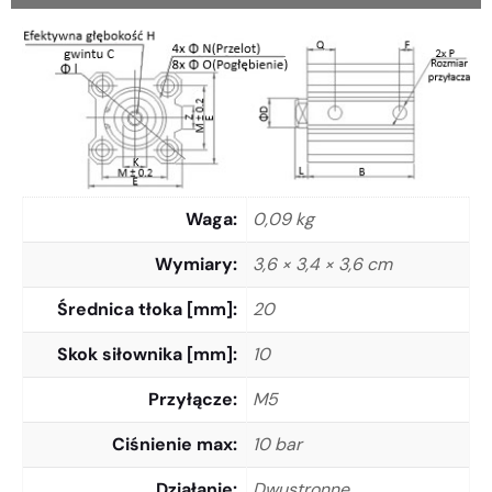
Waga
0,09 kg
Wymiary
3,6 × 3,4 × 3,6 cm
Średnica tłoka [mm]
20
Skok siłownika [mm]
10
Przyłącze
M5
Ciśnienie max
10 bar
Działanie
Dwustronne