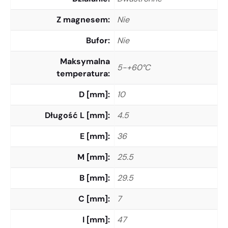
Z magnesem
Nie
Bufor
Nie
Maksymalna
5-+60°C
temperatura
D [mm]
10
Długość L [mm]
4.5
E [mm]
36
M [mm]
25.5
B [mm]
29.5
C [mm]
7
I [mm]
47