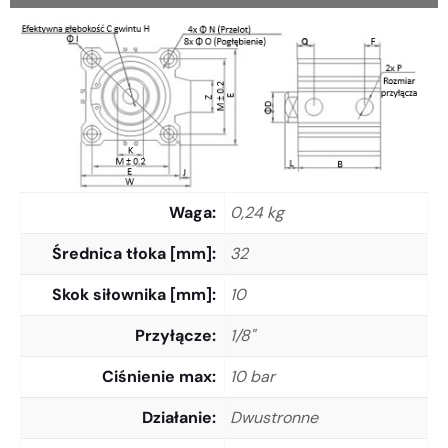
Waga
0,24 kg
Średnica tłoka [mm]
32
Skok siłownika [mm]
10
Przyłącze
1/8"
Ciśnienie max
10 bar
Działanie
Dwustronne