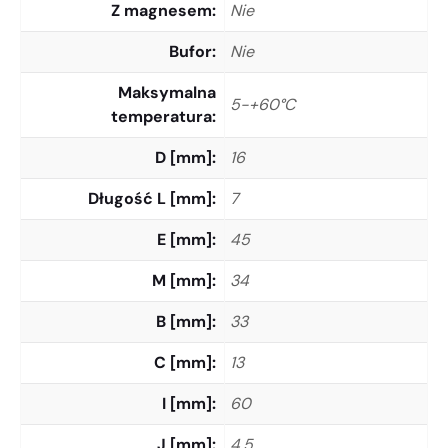
Z magnesem
Nie
Bufor
Nie
Maksymalna
5-+60°C
temperatura
D [mm]
16
Długość L [mm]
7
E [mm]
45
M [mm]
34
B [mm]
33
C [mm]
13
I [mm]
60
J [mm]
4.5