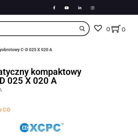
0
0
yobrotowy C-D 025 X 020 A
atyczny kompaktowy
D 025 X 020 A
A
e C-D