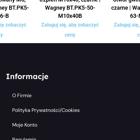
ney BT.PK5-
Wagney BT.PK5-50-
czarne | W
6-B
M10x40B
63-
aby zobaczyć
Zaloguj się, aby zobaczyć
Zaloguj się
ny
ceny
c
Informacje
O Firmie
Polityka Prywatności/cookies
Moje Konto
Regulamin