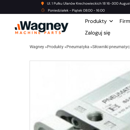
Ul. 1 Pułku Ułanów Krechowieckich 18 16-300 Augus
Poniedziałek - Piątek 08:00 - 16:00
Produkty
Fir
Zaloguj się
Wagney
»
Produkty
»
Pneumatyka
»
Siłowniki pneumatyc