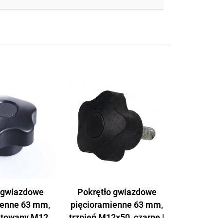
 gwiazdowe
Pokrętło gwiazdowe
ienne 63 mm,
pięcioramienne 63 mm,
ntowany M12,
trzpień M12x50, czarne |