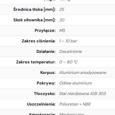
Średnica tłoka [mm]
25
Skok siłownika [mm]
20
Przyłącze
M5
Zakres ciśnienia
1 – 10 bar
Działanie
Dwustronne
Zakres temperatur
0 – 80 °C
Korpus
Aluminium anodyzowane
Pokrywy
Odlew aluminium
Tłoczysko
Stal nierdzewna AISI 303
Uszczelnienia
Poliuretan + NBR
Amortyzacja
Mechaniczna