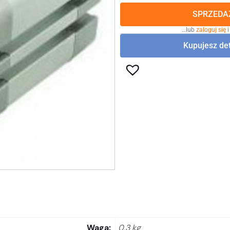
SPRZEDAŻ
…lub
zaloguj się
i
Kupujesz det
Waga
0,3 kg