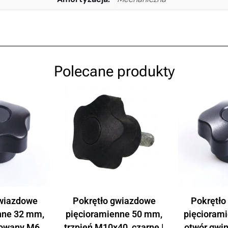
Polecane produkty
gwiazdowe
Pokrętło gwiazdowe
Pokrętło
nne 32 mm,
pięcioramienne 50 mm,
pięcioram
towany M6,
trzpień M10x40, czarne |
otwór gwi