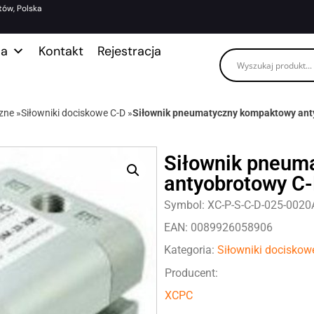
tów, Polska
ma
Kontakt
Rejestracja
zne
»
Siłowniki dociskowe C-D
»
Siłownik pneumatyczny kompaktowy ant
Siłownik pneum
antyobrotowy C-
Symbol: XC-P-S-C-D-025-0020
EAN: 0089926058906
Kategoria:
Siłowniki dociskow
Producent:
XCPC