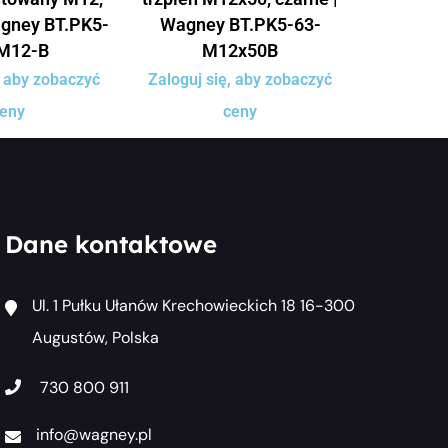
agney BT.PK5-
Wagney BT.PK5-63-
M12-B
M12x50B
, aby zobaczyć
Zaloguj się, aby zobaczyć
eny
ceny
Dane kontaktowe
Ul. 1 Pułku Ułanów Krechowieckich 18 16-300
Augustów, Polska
730 800 911
info@wagney.pl