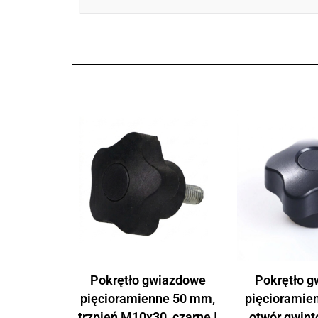
Pokrętło gwiazdowe
Pokrętło 
pięcioramienne 50 mm,
pięcioramie
trzpień M10x30, czarne |
otwór gwin