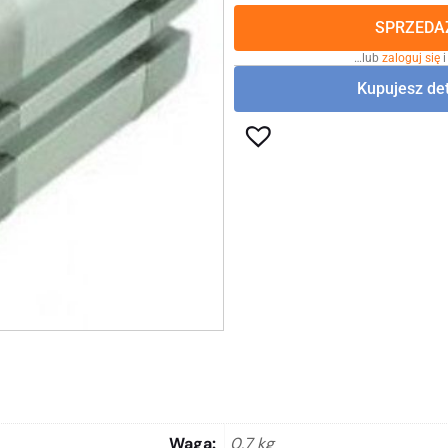
SPRZEDAŻ
…lub
zaloguj się
i
Kupujesz det
Waga
0,7 kg