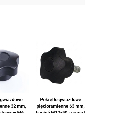
 gwiazdowe
Pokrętło gwiazdowe
ienne 32 mm,
pięcioramienne 63 mm,
ntowany M6,
trzpień M12x50, czarne |