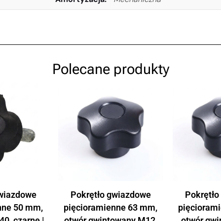
Polecane produkty
gwiazdowe
Pokrętło gwiazdowe
Pokrętło
nne 50 mm,
pięcioramienne 63 mm,
pięcioram
40, czarne |
otwór gwintowany M12,
otwór gwi