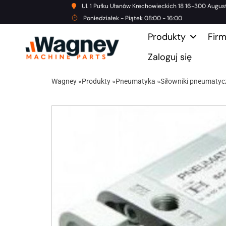
Ul. 1 Pułku Ułanów Krechowieckich 18 16-300 Augus
Poniedziałek - Piątek 08:00 - 16:00
Produkty
Fir
Zaloguj się
Wagney
»
Produkty
»
Pneumatyka
»
Siłowniki pneumatyc