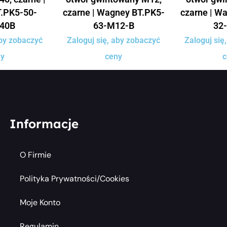
.PK5-50-
czarne | Wagney BT.PK5-
czarne | W
40B
63-M12-B
32
aby zobaczyć
Zaloguj się, aby zobaczyć
Zaloguj się
ny
ceny
c
Informacje
O Firmie
Polityka Prywatności/cookies
Moje Konto
Regulamin