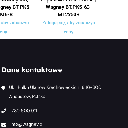
agney BT.PK5-
Wagney BT.PK5-63-
-M6-B
M12x50B
, aby zobaczyć
Zaloguj się, aby zobaczyć
eny
ceny
Dane kontaktowe
Ul. 1 Pułku Ułanów Krechowieckich 18 16-300
Augustów, Polska
730 800 911
info@wagney.pl