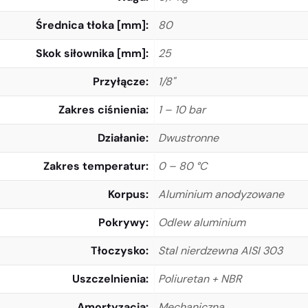
Średnica tłoka [mm]
80
Skok siłownika [mm]
25
Przyłącze
1/8"
Zakres ciśnienia
1 – 10 bar
Działanie
Dwustronne
Zakres temperatur
0 – 80 °C
Korpus
Aluminium anodyzowane
Pokrywy
Odlew aluminium
Tłoczysko
Stal nierdzewna AISI 303
Uszczelnienia
Poliuretan + NBR
Amortyzacja
Mechaniczna