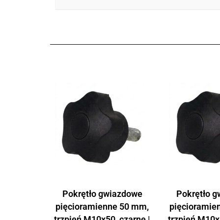
Pokrętło gwiazdowe
Pokrętło 
pięcioramienne 50 mm,
pięcioramie
trzpień M10x50, czarne |
trzpień M10x