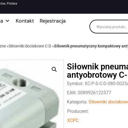
tów, Polska
ma
Kontakt
Rejestracja
zne
»
Siłowniki dociskowe C-D
»
Siłownik pneumatyczny kompaktowy ant
Siłownik pneum
antyobrotowy C-
Symbol: XC-P-S-C-D-080-0025
EAN: 0089926122577
Kategoria:
Siłowniki dociskow
Producent:
XCPC