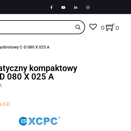
0
0
yobrotowy C-D 080 X 025 A
atyczny kompaktowy
D 080 X 025 A
A
e C-D