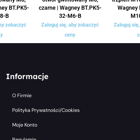
ney BT.PK5-
czarne | Wagney BT.PK5-
Wagney 
8-B
32-M6-B
M1
aby zobaczyć
Zaloguj się, aby zobaczyć
Zaloguj się
ny
ceny
c
Informacje
O Firmie
Polityka Prywatności/cookies
Moje Konto
Regulamin