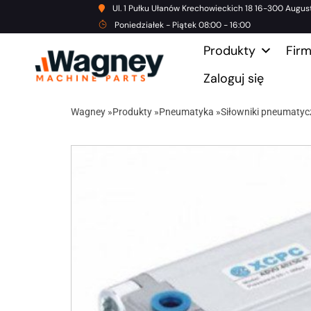
Ul. 1 Pułku Ułanów Krechowieckich 18 16-300 Augus
Poniedziałek - Piątek 08:00 - 16:00
Produkty
Fir
Zaloguj się
Wagney
»
Produkty
»
Pneumatyka
»
Siłowniki pneumatyc