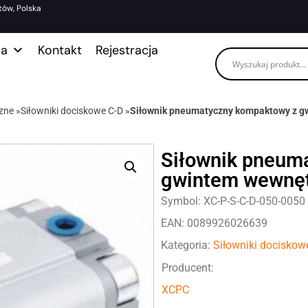
tów, Polska
ma
Kontakt
Rejestracja
zne
»
Siłowniki dociskowe C-D
»
Siłownik pneumatyczny kompaktowy z g
Siłownik pneum
gwintem wewnęt
Symbol: XC-P-S-C-D-050-0050
EAN: 0089926026639
Kategoria:
Siłowniki dociskow
Producent:
XCPC