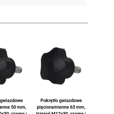
 gwiazdowe
Pokrętło gwiazdowe
ienne 50 mm,
pięcioramienne 63 mm,
x30, czarne |
trzpień M12x30, czarne |