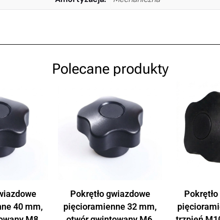
Polecane produkty
gwiazdowe
Pokrętło gwiazdowe
Pokrętło
nne 40 mm,
pięcioramienne 32 mm,
pięcioram
towany M8,
otwór gwintowany M6,
trzpień M10