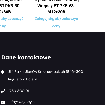
BT.PK5-50-
Wagney BT.PK5-63-
0x30B
M12x30B
, aby zobaczyć
Zaloguj się, aby zobaczyć
eny
ceny
Dane kontaktowe
Ul. 1 Pułku Ułanów Krechowieckich 18 16-300
Augustów, Polska
730 800 911
info@wagney.pl