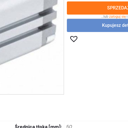
SPRZEDAŻ
…lub
zaloguj się
i
Kupujesz det
Średnica tłoka [mm]
50