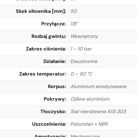
Skok siłownika [mm]
50
Przyłącze
1/8"
Rodzaj gwintu
Wewnętrzny
Zakres ciśnienia
1 – 10 bar
Działanie
Dwustronne
Zakres temperatur
0 – 80 °C
Korpus
Aluminium anodyzowane
Pokrywy
Odlew aluminium
Tłoczysko
Stal nierdzewna AISI 303
Uszczelnienia
Poliuretan + NBR
Amortyzacja
Mechaniczna