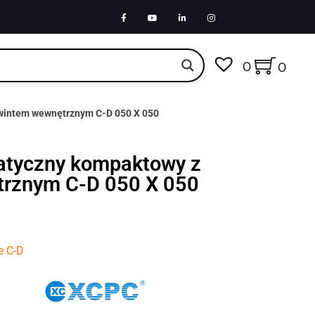
0
0
wintem wewnętrznym C-D 050 X 050
atyczny kompaktowy z
rznym C-D 050 X 050
e C-D