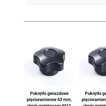
Pokrętło gwiazdowe
Pokrętło 
pięcioramienne 63 mm,
pięcioramie
otwór gwintowany M12,
otwór gwin