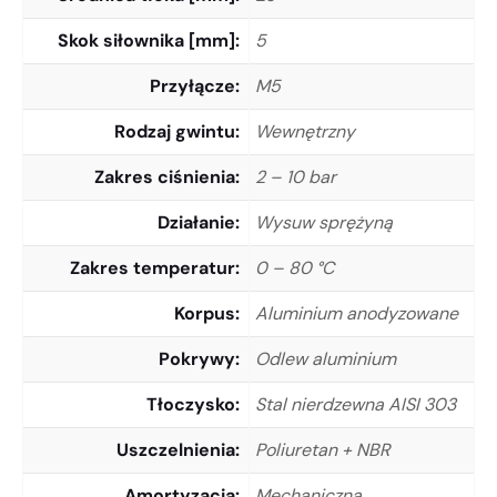
Skok siłownika [mm]
5
Przyłącze
M5
Rodzaj gwintu
Wewnętrzny
Zakres ciśnienia
2 – 10 bar
Działanie
Wysuw sprężyną
Zakres temperatur
0 – 80 °C
Korpus
Aluminium anodyzowane
Pokrywy
Odlew aluminium
Tłoczysko
Stal nierdzewna AISI 303
Uszczelnienia
Poliuretan + NBR
Amortyzacja
Mechaniczna