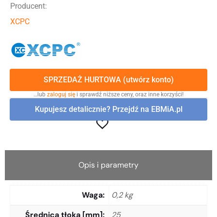
Producent:
XCPC
SPRZEDAŻ HURTOWA (utwórz konto)
…lub
zaloguj się
i sprawdź niższe ceny, oraz inne korzyści!
Kupujesz detalicznie? Przejdź na EBMiA.pl
Opis i parametry
Waga
0,2 kg
Średnica tłoka [mm]
25