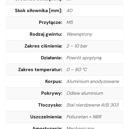
Skok siłownika [mm]
40
Przyłącze
M5
Rodzaj gwintu
Wewnętrzny
Zakres ciśnienia
2 – 10 bar
Działanie
Powrót sprężyną
Zakres temperatur
0 – 80 °C
Korpus
Aluminium anodyzowane
Pokrywy
Odlew aluminium
Tłoczysko
Stal nierdzewna AISI 303
Uszczelnienia
Poliuretan + NBR
Amortyzacja
Mechaniczna