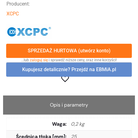
Producent:
XCPC
SPRZEDAŻ HURTOWA (utwórz konto)
…lub
zaloguj się
i sprawdź niższe ceny, oraz inne korzyści!
Kupujesz detalicznie? Przejdź na EBMiA.pl
Opis i parametry
Waga
0,2 kg
Średnica tłoka [mm]
25