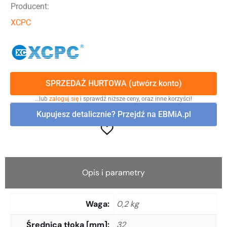
Producent:
XCPC
SPRZEDAŻ HURTOWA (utwórz konto)
…lub
zaloguj się
i sprawdź niższe ceny, oraz inne korzyści!
Kupujesz detalicznie? Przejdź na EBMiA.pl
Opis i parametry
Waga
0,2 kg
Średnica tłoka [mm]
32