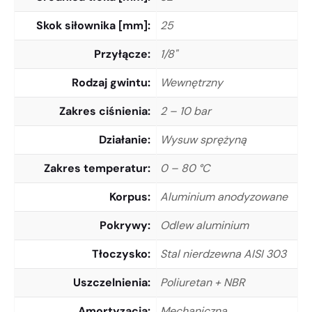
Skok siłownika [mm]
25
Przyłącze
1/8"
Rodzaj gwintu
Wewnętrzny
Zakres ciśnienia
2 – 10 bar
Działanie
Wysuw sprężyną
Zakres temperatur
0 – 80 °C
Korpus
Aluminium anodyzowane
Pokrywy
Odlew aluminium
Tłoczysko
Stal nierdzewna AISI 303
Uszczelnienia
Poliuretan + NBR
Amortyzacja
Mechaniczna