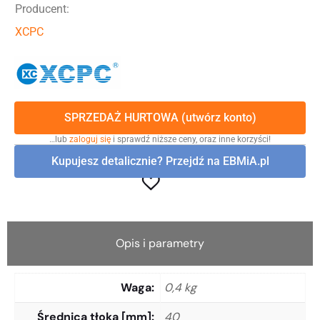
Producent:
XCPC
SPRZEDAŻ HURTOWA (utwórz konto)
…lub
zaloguj się
i sprawdź niższe ceny, oraz inne korzyści!
Kupujesz detalicznie? Przejdź na EBMiA.pl
Opis i parametry
Waga
0,4 kg
Średnica tłoka [mm]
40