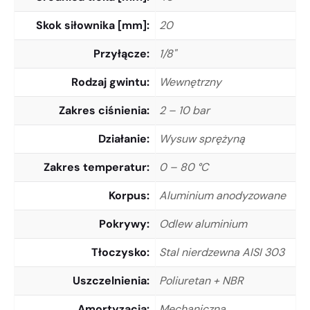
Skok siłownika [mm]
20
Przyłącze
1/8"
Rodzaj gwintu
Wewnętrzny
Zakres ciśnienia
2 – 10 bar
Działanie
Wysuw sprężyną
Zakres temperatur
0 – 80 °C
Korpus
Aluminium anodyzowane
Pokrywy
Odlew aluminium
Tłoczysko
Stal nierdzewna AISI 303
Uszczelnienia
Poliuretan + NBR
Amortyzacja
Mechaniczna