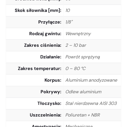
Skok siłownika [mm]
10
Przyłącze
1/8"
Rodzaj gwintu
Wewnętrzny
Zakres ciśnienia
2 – 10 bar
Działanie
Powrót sprężyną
Zakres temperatur
0 – 80 °C
Korpus
Aluminium anodyzowane
Pokrywy
Odlew aluminium
Tłoczysko
Stal nierdzewna AISI 303
Uszczelnienia
Poliuretan + NBR
Amortyzacja
Mechaniczna