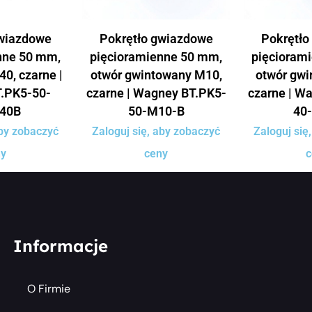
gwiazdowe
Pokrętło gwiazdowe
Pokrętło
nne 50 mm,
pięcioramienne 50 mm,
pięcioram
40, czarne |
otwór gwintowany M10,
otwór gwi
.PK5-50-
czarne | Wagney BT.PK5-
czarne | W
40B
50-M10-B
40
aby zobaczyć
Zaloguj się, aby zobaczyć
Zaloguj się
ny
ceny
c
Informacje
O Firmie