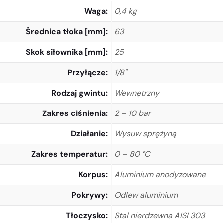
Waga
0,4 kg
Średnica tłoka [mm]
63
Skok siłownika [mm]
25
Przyłącze
1/8"
Rodzaj gwintu
Wewnętrzny
Zakres ciśnienia
2 – 10 bar
Działanie
Wysuw sprężyną
Zakres temperatur
0 – 80 °C
Korpus
Aluminium anodyzowane
Pokrywy
Odlew aluminium
Tłoczysko
Stal nierdzewna AISI 303