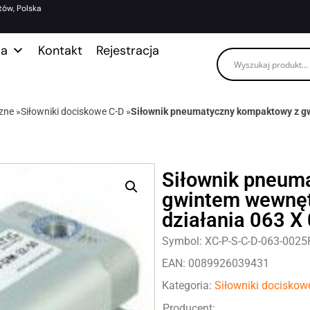
tów, Polska
ma
Kontakt
Rejestracja
zne
»
Siłowniki dociskowe C-D
»
Siłownik pneumatyczny kompaktowy z g
Siłownik pneum
gwintem wewnęt
działania 063 X
Symbol: XC-P-S-C-D-063-0025
EAN: 0089926039431
Kategoria:
Siłowniki dociskow
Producent: