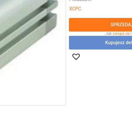
XCPC
SPRZEDAŻ
…lub
zaloguj się
i
Kupujesz det