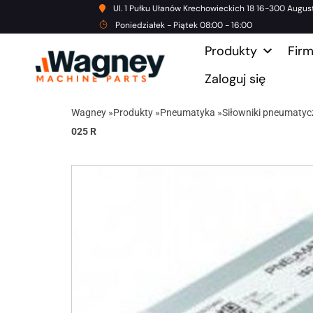
Ul. 1 Pułku Ułanów Krechowieckich 18 16-300 Augus
Poniedziałek - Piątek 08:00 - 16:00
Produkty
Fir
Zaloguj się
Wagney
»
Produkty
»
Pneumatyka
»
Siłowniki pneumatyc
025 R