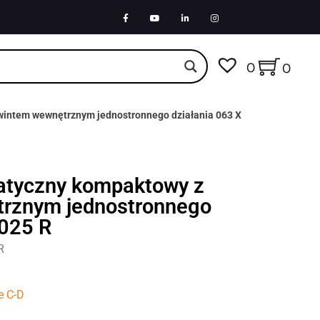
0
0
wintem wewnętrznym jednostronnego działania 063 X
atyczny kompaktowy z
rznym jednostronnego
 025 R
R
e C-D