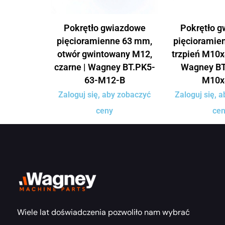
Pokrętło gwiazdowe
Pokrętło 
pięcioramienne 63 mm,
pięcioramie
otwór gwintowany M12,
trzpień M10x
czarne | Wagney BT.PK5-
Wagney BT
63-M12-B
M10x
Zaloguj się, aby zobaczyć
Zaloguj się, 
ceny
ce
Wiele lat doświadczenia pozwoliło nam wybrać