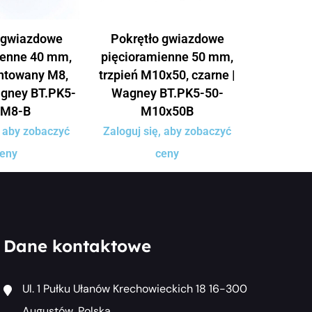
 gwiazdowe
Pokrętło gwiazdowe
ienne 40 mm,
pięcioramienne 50 mm,
ntowany M8,
trzpień M10x50, czarne |
agney BT.PK5-
Wagney BT.PK5-50-
-M8-B
M10x50B
, aby zobaczyć
Zaloguj się, aby zobaczyć
eny
ceny
Dane kontaktowe
Ul. 1 Pułku Ułanów Krechowieckich 18 16-300
Augustów, Polska