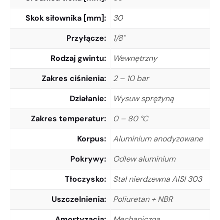
Skok siłownika [mm]
30
Przyłącze
1/8"
Rodzaj gwintu
Wewnętrzny
Zakres ciśnienia
2 – 10 bar
Działanie
Wysuw sprężyną
Zakres temperatur
0 – 80 °C
Korpus
Aluminium anodyzowane
Pokrywy
Odlew aluminium
Tłoczysko
Stal nierdzewna AISI 303
Uszczelnienia
Poliuretan + NBR
Amortyzacja
Mechaniczna