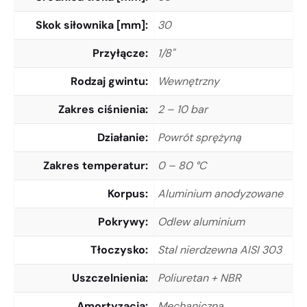
Skok siłownika [mm]
30
Przyłącze
1/8"
Rodzaj gwintu
Wewnętrzny
Zakres ciśnienia
2 – 10 bar
Działanie
Powrót sprężyną
Zakres temperatur
0 – 80 °C
Korpus
Aluminium anodyzowane
Pokrywy
Odlew aluminium
Tłoczysko
Stal nierdzewna AISI 303
Uszczelnienia
Poliuretan + NBR
Amortyzacja
Mechaniczna