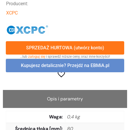
Producent:
XCPC
SPRZEDAŻ HURTOWA (utwórz konto)
…lub
zaloguj się
i sprawdź niższe ceny, oraz inne korzyści!
Kupujesz detalicznie? Przejdź na EBMiA.pl
Opis i parametry
Waga
0,4 kg
Średnica tłoka [mm]
80