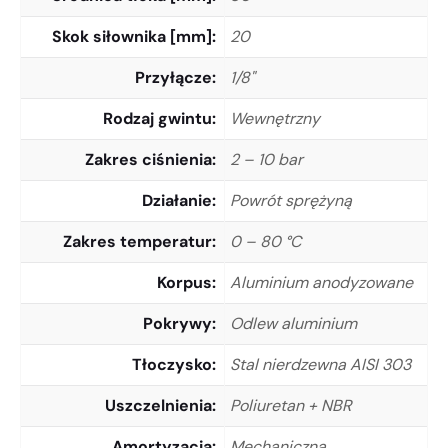
Skok siłownika [mm]
20
Przyłącze
1/8"
Rodzaj gwintu
Wewnętrzny
Zakres ciśnienia
2 – 10 bar
Działanie
Powrót sprężyną
Zakres temperatur
0 – 80 °C
Korpus
Aluminium anodyzowane
Pokrywy
Odlew aluminium
Tłoczysko
Stal nierdzewna AISI 303
Uszczelnienia
Poliuretan + NBR
Amortyzacja
Mechaniczna