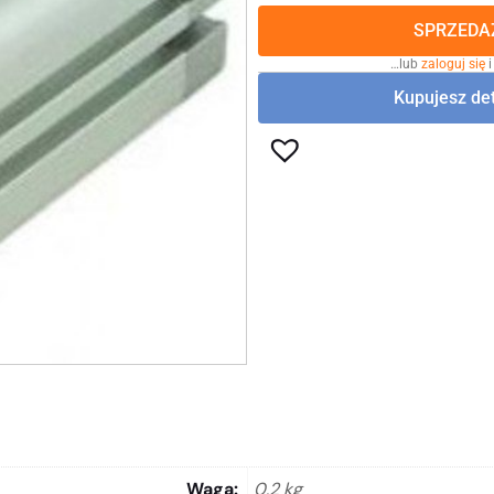
SPRZEDAŻ
…lub
zaloguj się
i
Kupujesz det
Waga
0,2 kg