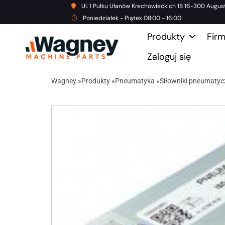
Ul. 1 Pułku Ułanów Krechowieckich 18 16-300 Augus
Poniedziałek - Piątek 08:00 - 16:00
Produkty
Fir
Zaloguj się
Wagney
»
Produkty
»
Pneumatyka
»
Siłowniki pneumatyc