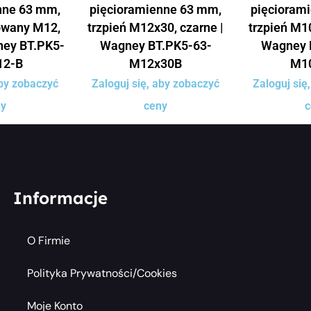
nne 63 mm,
pięcioramienne 63 mm,
pięcioram
owany M12,
trzpień M12x30, czarne |
trzpień M10
ney BT.PK5-
Wagney BT.PK5-63-
Wagney 
12-B
M12x30B
M1
aby zobaczyć
Zaloguj się, aby zobaczyć
Zaloguj się
ny
ceny
c
Informacje
O Firmie
Polityka Prywatności/cookies
Moje Konto