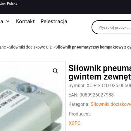
tów, Polska
ma
Kontakt
Rejestracja
zne
»
Siłowniki dociskowe C-D
»
Siłownik pneumatyczny kompaktowy z g
Siłownik pneum
gwintem zewnęt
Symbol: XC-P-S-C-D-025-005
EAN: 0089926027988
Kategoria:
Siłowniki dociskow
Producent:
XCPC