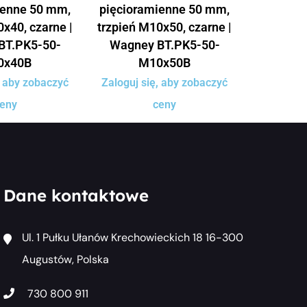
ienne 50 mm,
pięcioramienne 50 mm,
x40, czarne |
trzpień M10x50, czarne |
BT.PK5-50-
Wagney BT.PK5-50-
0x40B
M10x50B
, aby zobaczyć
Zaloguj się, aby zobaczyć
eny
ceny
Dane kontaktowe
Ul. 1 Pułku Ułanów Krechowieckich 18 16-300
Augustów, Polska
730 800 911