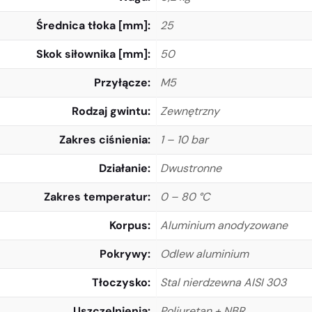
Średnica tłoka [mm]
25
Skok siłownika [mm]
50
Przyłącze
M5
Rodzaj gwintu
Zewnętrzny
Zakres ciśnienia
1 – 10 bar
Działanie
Dwustronne
Zakres temperatur
0 – 80 °C
Korpus
Aluminium anodyzowane
Pokrywy
Odlew aluminium
Tłoczysko
Stal nierdzewna AISI 303
Uszczelnienia
Poliuretan + NBR