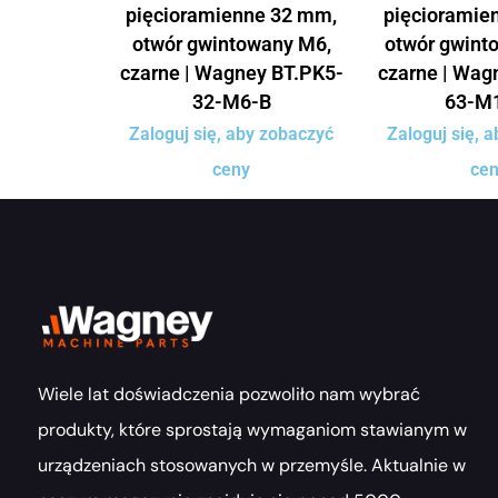
pięcioramienne 32 mm,
pięcioramie
otwór gwintowany M6,
otwór gwint
czarne | Wagney BT.PK5-
czarne | Wag
32-M6-B
63-M
Zaloguj się, aby zobaczyć
Zaloguj się, 
ceny
ce
Wiele lat doświadczenia pozwoliło nam wybrać
produkty, które sprostają wymaganiom stawianym w
urządzeniach stosowanych w przemyśle. Aktualnie w