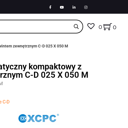
0
0
wintem zewnętrznym C-D 025 X 050 M
atyczny kompaktowy z
rznym C-D 025 X 050 M
0M
e C-D