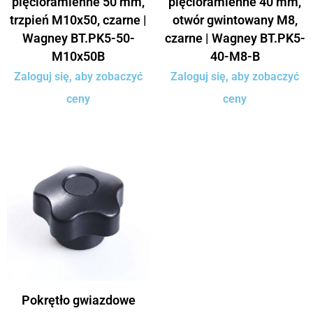
pięcioramienne 50 mm,
pięcioramienne 40 mm,
trzpień M10x50, czarne |
otwór gwintowany M8,
Wagney BT.PK5-50-
czarne | Wagney BT.PK5-
M10x50B
40-M8-B
Zaloguj się, aby zobaczyć
Zaloguj się, aby zobaczyć
ceny
ceny
Pokrętło gwiazdowe