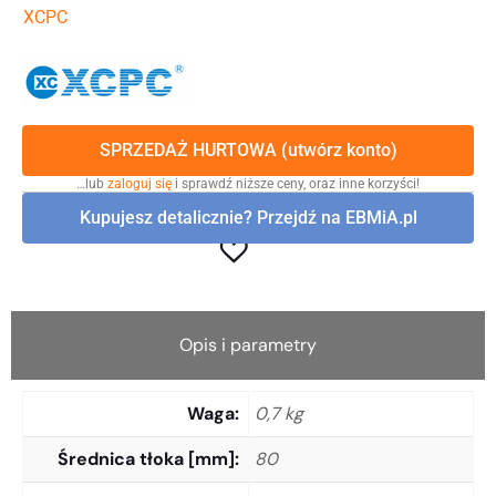
XCPC
SPRZEDAŻ HURTOWA (utwórz konto)
…lub
zaloguj się
i sprawdź niższe ceny, oraz inne korzyści!
Kupujesz detalicznie? Przejdź na EBMiA.pl
Opis i parametry
Waga
0,7 kg
Średnica tłoka [mm]
80