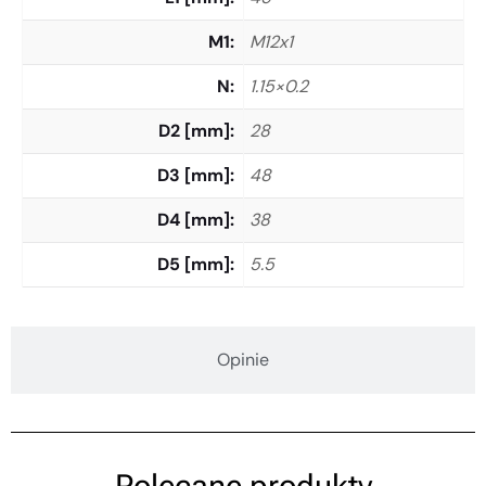
M1
M12x1
N
1.15×0.2
D2 [mm]
28
D3 [mm]
48
D4 [mm]
38
D5 [mm]
5.5
Opinie
Polecane produkty