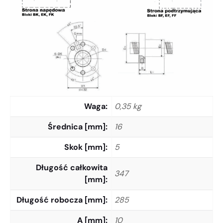
Waga
0,35 kg
Średnica [mm]
16
Skok [mm]
5
Długość całkowita
347
[mm]
Długość robocza [mm]
285
A [mm]
10