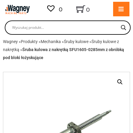
0
0
Wagney
»
Produkty
»
Mechanika
»
Śruby kulowe
»
Śruby kulowe z
nakrętką
»
Śruba kulowa z nakrętką SFU1605-0285mm z obróbką
pod bloki łożyskujące