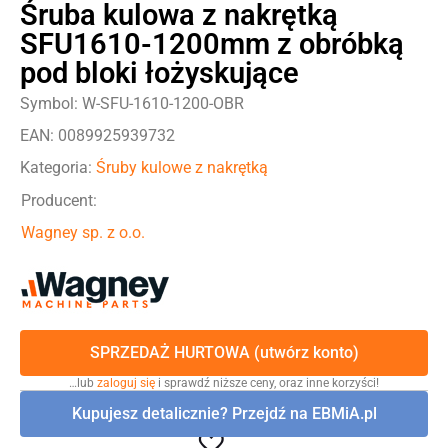
Śruba kulowa z nakrętką
SFU1610-1200mm z obróbką
pod bloki łożyskujące
Symbol: W-SFU-1610-1200-OBR
EAN: 0089925939732
Kategoria:
Śruby kulowe z nakrętką
Producent:
Wagney sp. z o.o.
SPRZEDAŻ HURTOWA (utwórz konto)
…lub
zaloguj się
i sprawdź niższe ceny, oraz inne korzyści!
Kupujesz detalicznie? Przejdź na EBMiA.pl