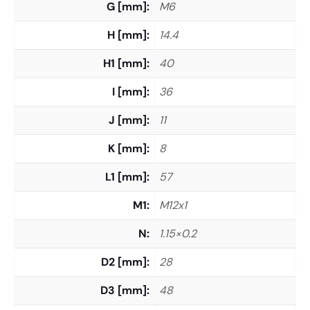
G [mm]
M6
H [mm]
14.4
H1 [mm]
40
I [mm]
36
J [mm]
11
K [mm]
8
L1 [mm]
57
M1
M12x1
N
1.15×0.2
D2 [mm]
28
D3 [mm]
48