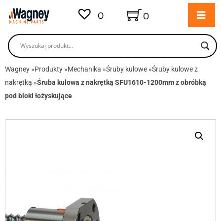
0
0
Wagney
»
Produkty
»
Mechanika
»
Śruby kulowe
»
Śruby kulowe z
nakrętką
»
Śruba kulowa z nakrętką SFU1610-1200mm z obróbką
pod bloki łożyskujące