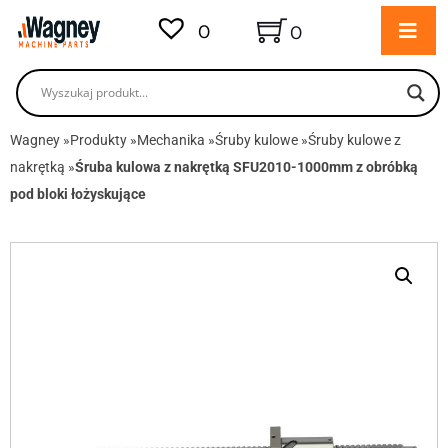
0
0
Wagney
»
Produkty
»
Mechanika
»
Śruby kulowe
»
Śruby kulowe z
nakrętką
»
Śruba kulowa z nakrętką SFU2010-1000mm z obróbką
pod bloki łożyskujące