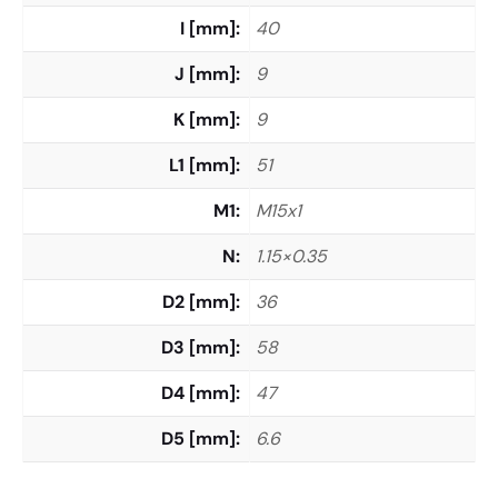
I [mm]
40
J [mm]
9
K [mm]
9
L1 [mm]
51
M1
M15x1
N
1.15×0.35
D2 [mm]
36
D3 [mm]
58
D4 [mm]
47
D5 [mm]
6.6