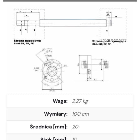
Waga
2,27 kg
Wymiary
100 cm
Średnica [mm]
20
Skok [mm]
10