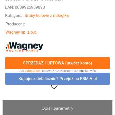
EAN: 0089925939893
Kategoria:
Śruby kulowe z nakrętką
Producent:
Wagney sp. z o.o.
SPRZEDAŻ HURTOWA (utwórz konto)
…lub
zaloguj się
i sprawdź niższe ceny, oraz inne korzyści!
Kupujesz detalicznie? Przejdź na EBMiA.pl
Opis i parametry