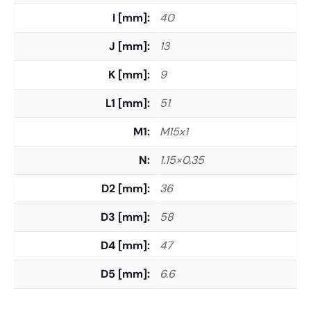
I [mm]
40
J [mm]
13
K [mm]
9
L1 [mm]
51
M1
M15x1
N
1.15×0.35
D2 [mm]
36
D3 [mm]
58
D4 [mm]
47
D5 [mm]
6.6