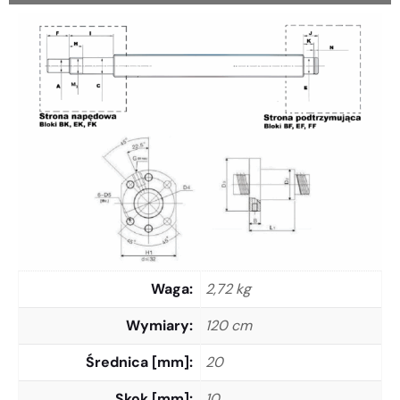
Waga
2,72 kg
Wymiary
120 cm
Średnica [mm]
20
Skok [mm]
10