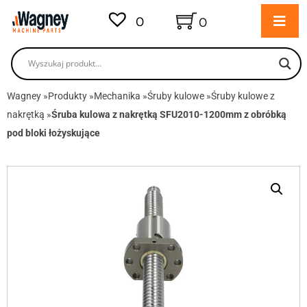
0
0
Wagney
»
Produkty
»
Mechanika
»
Śruby kulowe
»
Śruby kulowe z
nakrętką
»
Śruba kulowa z nakrętką SFU2010-1200mm z obróbką
pod bloki łożyskujące