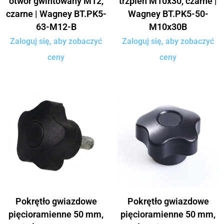
otwór gwintowany M12,
trzpień M10x30, czarne |
czarne | Wagney BT.PK5-
Wagney BT.PK5-50-
63-M12-B
M10x30B
Zaloguj się, aby zobaczyć
Zaloguj się, aby zobaczyć
ceny
ceny
Pokrętło gwiazdowe
Pokrętło gwiazdowe
pięcioramienne 50 mm,
pięcioramienne 50 mm,