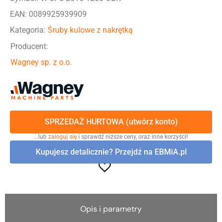
EAN: 0089925939909
Kategoria:
Śruby kulowe z nakrętką
Producent:
Wagney sp. z o.o.
SPRZEDAŻ HURTOWA (utwórz konto)
…lub
zaloguj się
i sprawdź niższe ceny, oraz inne korzyści!
Kupujesz detalicznie? Przejdź na EBMiA.pl
Opis i parametry