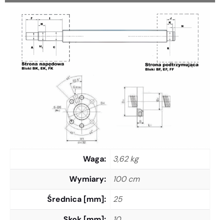
Waga
3,62 kg
Wymiary
100 cm
Średnica [mm]
25
Skok [mm]
10