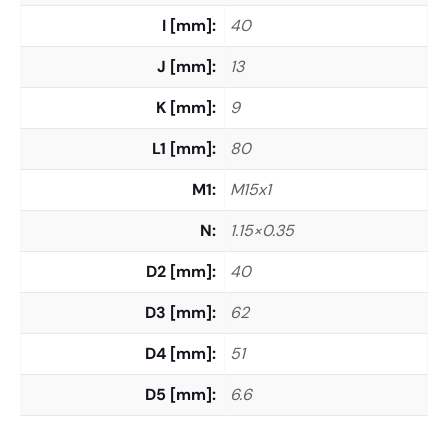
I [mm]
40
J [mm]
13
K [mm]
9
L1 [mm]
80
M1
M15x1
N
1.15×0.35
D2 [mm]
40
D3 [mm]
62
D4 [mm]
51
D5 [mm]
6.6