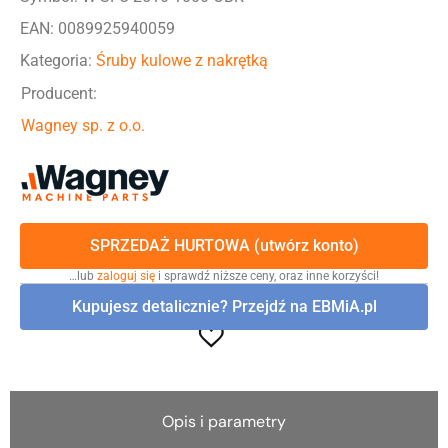
EAN: 0089925940059
Kategoria:
Śruby kulowe z nakrętką
Producent:
Wagney sp. z o.o.
SPRZEDAŻ HURTOWA (utwórz konto)
…lub
zaloguj się
i sprawdź niższe ceny, oraz inne korzyści!
Kupujesz detalicznie? Przejdź na EBMiA.pl
Opis i parametry