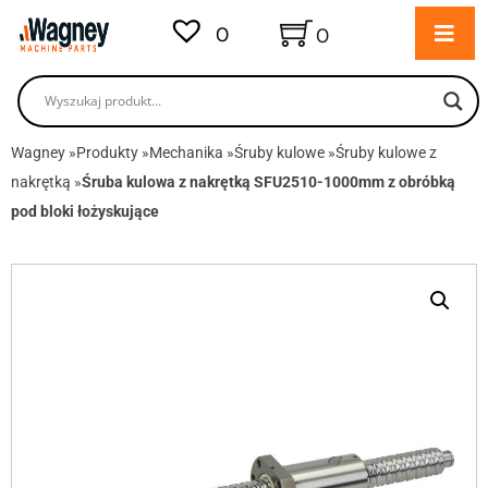
0
0
Wagney
»
Produkty
»
Mechanika
»
Śruby kulowe
»
Śruby kulowe z
nakrętką
»
Śruba kulowa z nakrętką SFU2510-1000mm z obróbką
pod bloki łożyskujące