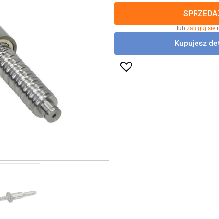
SPRZEDAŻ
…lub
zaloguj się
i
Kupujesz det