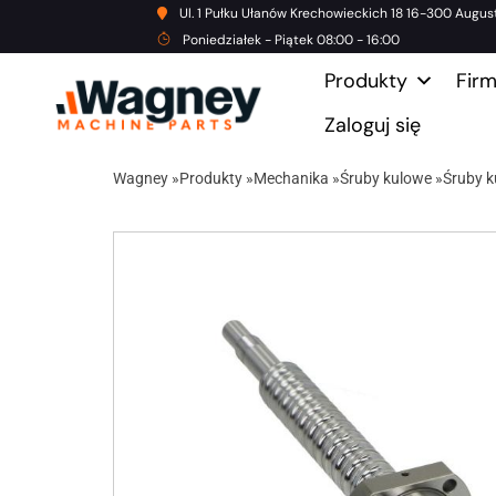
Ul. 1 Pułku Ułanów Krechowieckich 18 16-300 Augus
Poniedziałek - Piątek 08:00 - 16:00
Produkty
Fir
Zaloguj się
Wagney
»
Produkty
»
Mechanika
»
Śruby kulowe
»
Śruby k