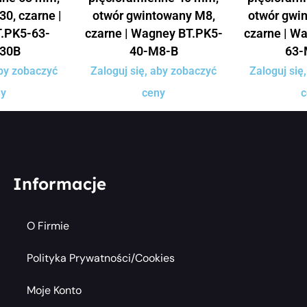
30, czarne |
otwór gwintowany M8,
otwór gwi
.PK5-63-
czarne | Wagney BT.PK5-
czarne | W
30B
40-M8-B
63-
aby zobaczyć
Zaloguj się, aby zobaczyć
Zaloguj się
ny
ceny
c
Informacje
O Firmie
Polityka Prywatności/cookies
Moje Konto