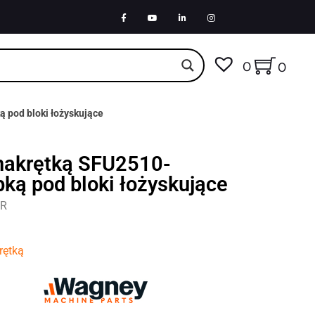
0
0
 pod bloki łożyskujące
 nakrętką SFU2510-
ą pod bloki łożyskujące
BR
rętką