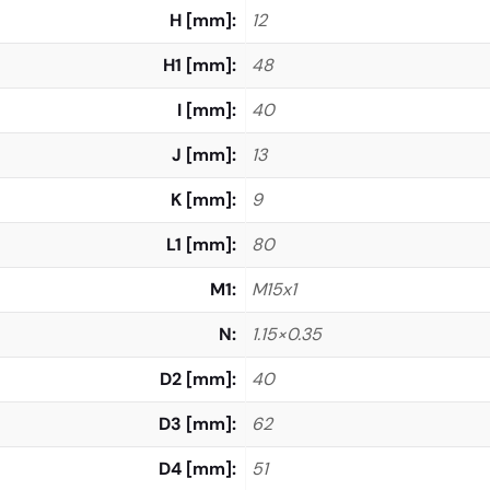
H [mm]
12
H1 [mm]
48
I [mm]
40
J [mm]
13
K [mm]
9
L1 [mm]
80
M1
M15x1
N
1.15×0.35
D2 [mm]
40
D3 [mm]
62
D4 [mm]
51