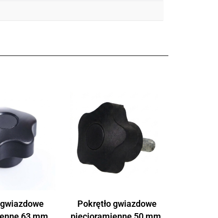
 gwiazdowe
Pokrętło gwiazdowe
ienne 63 mm,
pięcioramienne 50 mm,