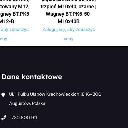
ntowany M12,
trzpień M10x40, czarne |
agney BT.PK5-
Wagney BT.PK5-50-
M12-B
M10x40B
, aby zobaczyć
Zaloguj się, aby zobaczyć
eny
ceny
Dane kontaktowe
Ul. 1 Pułku Ułanów Krechowieckich 18 16-300
Augustów, Polska
730 800 911