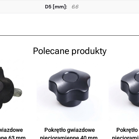
D5 [mm]
6.6
Polecane produkty
gwiazdowe
Pokrętło gwiazdowe
Pokrętło
nne 63 mm,
pięcioramienne 40 mm,
pięcioram