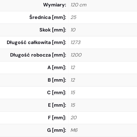
Wymiary
120 cm
Średnica [mm]
25
Skok [mm]
10
Długość całkowita [mm]
1273
Długość robocza [mm]
1200
A [mm]
12
B [mm]
12
C [mm]
15
E [mm]
15
F [mm]
20
G [mm]
M6