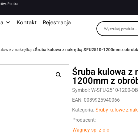
tów, Polska
ma
Kontakt
Rejestracja
ulowe z nakrętką
»
Śruba kulowa z nakrętką SFU2510-1200mm z obróbką
Śruba kulowa z
1200mm z obróbk
Symbol: W-SFU-2510-1200-O
EAN: 0089925940066
Kategoria:
Śruby kulowe z nak
Producent:
Wagney sp. z o.o.