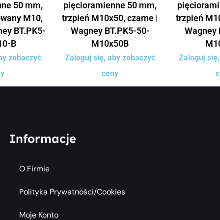
nne 50 mm,
pięcioramienne 50 mm,
pięcioram
owany M10,
trzpień M10x50, czarne |
trzpień M10
ney BT.PK5-
Wagney BT.PK5-50-
Wagney 
10-B
M10x50B
M1
aby zobaczyć
Zaloguj się, aby zobaczyć
Zaloguj się
ny
ceny
c
Informacje
O Firmie
Polityka Prywatności/cookies
Moje Konto