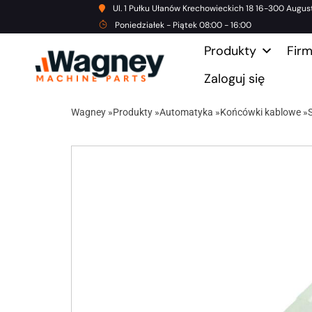
Ul. 1 Pułku Ułanów Krechowieckich 18 16-300 Augus
Poniedziałek - Piątek 08:00 - 16:00
Produkty
Fir
Zaloguj się
Wagney
»
Produkty
»
Automatyka
»
Końcówki kablowe
»