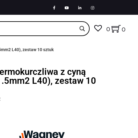
0
0
5mm2 L40), zestaw 10 sztuk
ermokurczliwa z cyną
1.5mm2 L40), zestaw 10
R