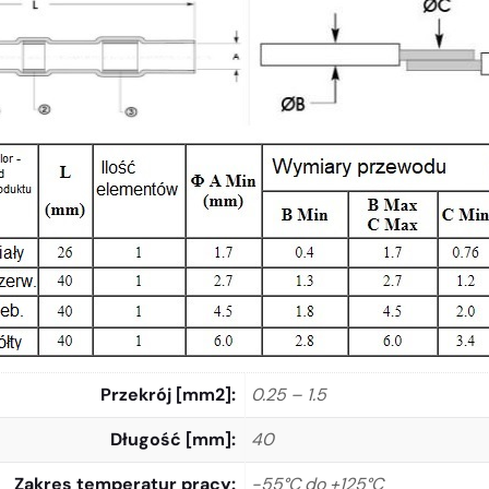
Przekrój [mm2]
0.25 – 1.5
Długość [mm]
40
Zakres temperatur pracy
-55°C do +125°C