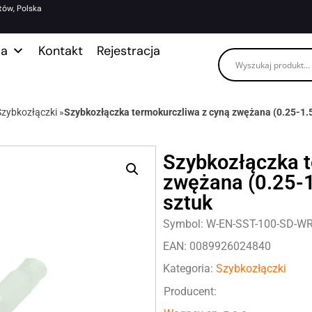
tów, Polska
ma
Kontakt
Rejestracja
Szybkozłączki
»
Szybkozłączka termokurczliwa z cyną zwężana (0.25-1.
Szybkozłączka t
zwężana (0.25-
sztuk
Symbol: W-EN-SST-100-SD-W
EAN: 0089926024840
Kategoria:
Szybkozłączki
Producent: