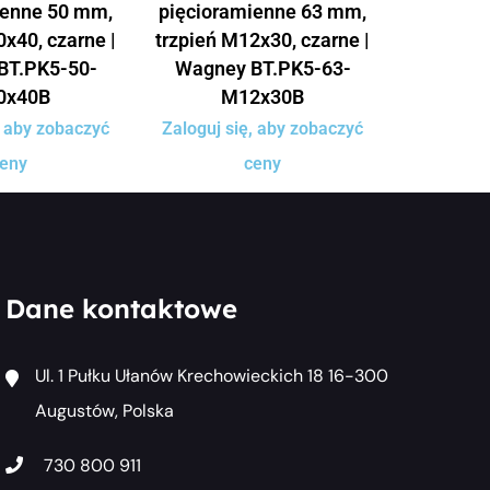
ienne 50 mm,
pięcioramienne 63 mm,
x40, czarne |
trzpień M12x30, czarne |
BT.PK5-50-
Wagney BT.PK5-63-
0x40B
M12x30B
, aby zobaczyć
Zaloguj się, aby zobaczyć
eny
ceny
Dane kontaktowe
Ul. 1 Pułku Ułanów Krechowieckich 18 16-300
Augustów, Polska
730 800 911