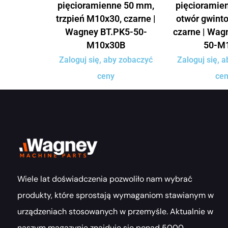
pięcioramienne 50 mm,
pięcioramie
trzpień M10x30, czarne |
otwór gwint
Wagney BT.PK5-50-
czarne | Wag
M10x30B
50-M
Zaloguj się, aby zobaczyć
Zaloguj się, 
ceny
ce
Wiele lat doświadczenia pozwoliło nam wybrać
produkty, które sprostają wymaganiom stawianym w
urządzeniach stosowanych w przemyśle. Aktualnie w
naszym magazynie znajduje się ponad 5000