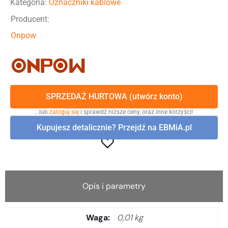
Kategoria:
Oznaczniki kablowe
Producent:
Onpow
SPRZEDAŻ HURTOWA (utwórz konto)
…lub
zaloguj się
i sprawdź niższe ceny, oraz inne korzyści!
Kupujesz detalicznie? Przejdź na EBMiA.pl
Opis i parametry
Waga
0,01 kg