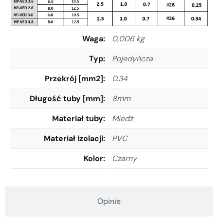
Waga
0,006 kg
Typ
Pojedyńcza
Przekrój [mm2]
0.34
Długość tuby [mm]
8mm
Materiał tuby
Miedź
Materiał izolacji
PVC
Kolor
Czarny
Opinie