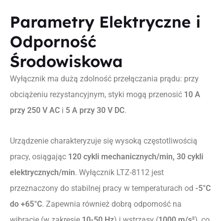
Parametry Elektryczne i
Odporność
Środowiskowa
Wyłącznik ma dużą zdolność przełączania prądu: przy
obciążeniu rezystancyjnym, styki mogą przenosić
10 A
przy
250 V AC
i
5 A
przy
30 V DC
.
Urządzenie charakteryzuje się wysoką częstotliwością
pracy, osiągając
120 cykli mechanicznych/min, 30 cykli
elektrycznych/min
. Wyłącznik LTZ-8112 jest
przeznaczony do stabilnej pracy w temperaturach od
-5°C
do
+65°C
. Zapewnia również dobrą odporność na
wibracje (w zakresie
10-50 Hz
) i wstrząsy (
1000 m/s²
), co