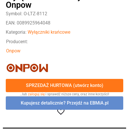
Onpow
Symbol: O-LTZ-8112
EAN: 0089925964048
Kategoria:
Wyłączniki krańcowe
Producent:
Onpow
SPRZEDAŻ HURTOWA (utwórz konto)
…lub
zaloguj się
i sprawdź niższe ceny, oraz inne korzyści!
Kupujesz detalicznie? Przejdź na EBMiA.pl