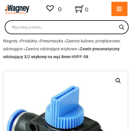
0
0
Wagney
»
Produkty
»
Pneumatyka
»
Zawory kulowe, przepływowe,
odcinające
»
Zawory odcinające wtykowe
»
Zawór pneumatyczny
odcinający 3/2 wtykowy na wąż 8mm HVFF-08