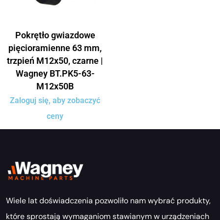
Pokrętło gwiazdowe
pięcioramienne 63 mm,
trzpień M12x50, czarne |
Wagney BT.PK5-63-
M12x50B
Zaloguj się, aby zobaczyć
ceny
Wiele lat doświadczenia pozwoliło nam wybrać produkty,
które sprostają wymaganiom stawianym w urządzeniach