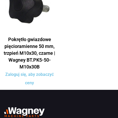
Pokrętło gwiazdowe
pięcioramienne 50 mm,
trzpień M10x30, czarne |
Wagney BT.PK5-50-
M10x30B
Zaloguj się, aby zobaczyć
ceny