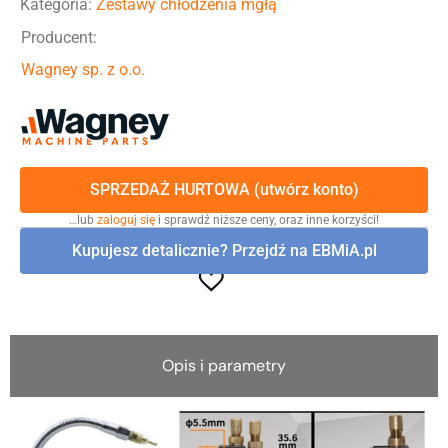
Kategoria:
Zestawy chłodzenia mgłą
Producent:
Wagney sp. z o.o.
SPRZEDAŻ HURTOWA (utwórz konto)
…lub
zaloguj się
i sprawdź niższe ceny, oraz inne korzyści!
Kupujesz detalicznie? Przejdź na EBMiA.pl
Opis i parametry