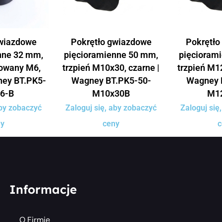
gwiazdowe
Pokrętło gwiazdowe
Pokrętło
nne 32 mm,
pięcioramienne 50 mm,
pięcioram
towany M6,
trzpień M10x30, czarne |
trzpień M12
ney BT.PK5-
Wagney BT.PK5-50-
Wagney 
6-B
M10x30B
M1
aby zobaczyć
Zaloguj się, aby zobaczyć
Zaloguj się
ny
ceny
c
Informacje
O Firmie