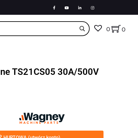
0
0
czne TS21CS05 30A/500V
 HURTOWA (utwórz konto)