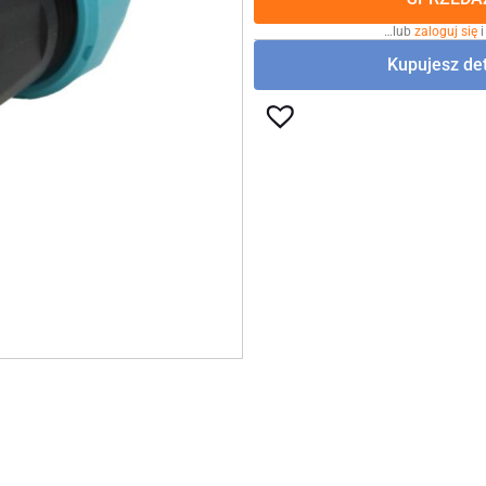
…lub
zaloguj się
i
Kupujesz det