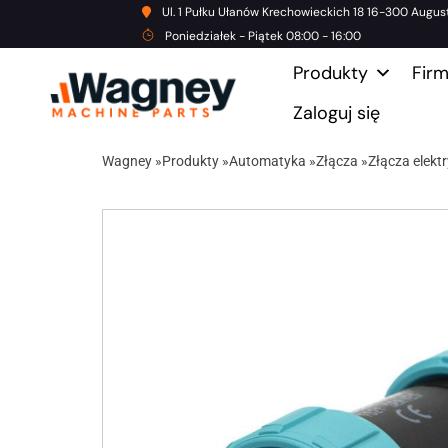
Ul. 1 Pułku Ułanów Krechowieckich 18 16-300 Augus
Poniedziałek - Piątek 08:00 - 16:00
Produkty
Fir
Zaloguj się
Wagney
»
Produkty
»
Automatyka
»
Złącza
»
Złącza elekt