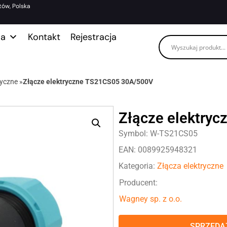
tów, Polska
ma
Kontakt
Rejestracja
ryczne
»
Złącze elektryczne TS21CS05 30A/500V
Złącze elektry
Symbol: W-TS21CS05
EAN: 0089925948321
Kategoria:
Złącza elektryczne
Producent:
Wagney sp. z o.o.
SPRZEDAŻ