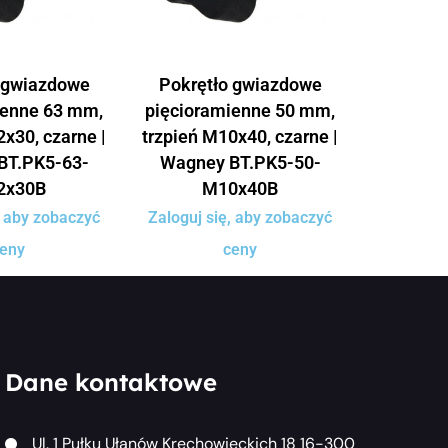
 gwiazdowe
Pokrętło gwiazdowe
ienne 63 mm,
pięcioramienne 50 mm,
x30, czarne |
trzpień M10x40, czarne |
BT.PK5-63-
Wagney BT.PK5-50-
2x30B
M10x40B
, aby zobaczyć
Zaloguj się, aby zobaczyć
eny
ceny
Dane kontaktowe
Ul. 1 Pułku Ułanów Krechowieckich 18 16-300