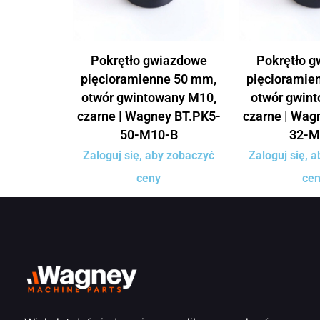
Pokrętło gwiazdowe
Pokrętło 
pięcioramienne 50 mm,
pięcioramie
otwór gwintowany M10,
otwór gwin
czarne | Wagney BT.PK5-
czarne | Wag
50-M10-B
32-M
Zaloguj się, aby zobaczyć
Zaloguj się, 
ceny
ce