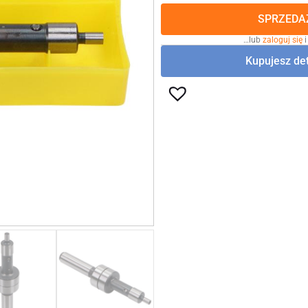
SPRZEDAŻ
…lub
zaloguj się
i
Kupujesz det