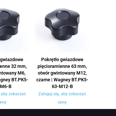
 gwiazdowe
Pokrętło gwiazdowe
ienne 32 mm,
pięcioramienne 63 mm,
ntowany M6,
otwór gwintowany M12,
agney BT.PK5-
czarne | Wagney BT.PK5-
-M6-B
63-M12-B
, aby zobaczyć
Zaloguj się, aby zobaczyć
eny
ceny