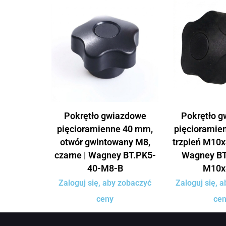
Pokrętło gwiazdowe
Pokrętło 
pięcioramienne 40 mm,
pięcioramie
otwór gwintowany M8,
trzpień M10x
czarne | Wagney BT.PK5-
Wagney BT
40-M8-B
M10x
Zaloguj się, aby zobaczyć
Zaloguj się, 
ceny
ce