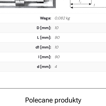
Waga
0,082 kg
D [mm]
10
L [mm]
90
d1 [mm]
10
l [mm]
90
d [mm]
4
Polecane produkty