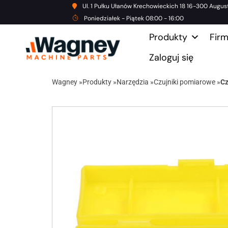
Ul. 1 Pułku Ułanów Krechowieckich 18 16-300 Augus
Poniedziałek - Piątek 08:00 - 16:00
Produkty
Fir
Zaloguj się
Wagney
»
Produkty
»
Narzędzia
»
Czujniki pomiarowe
»
Cz