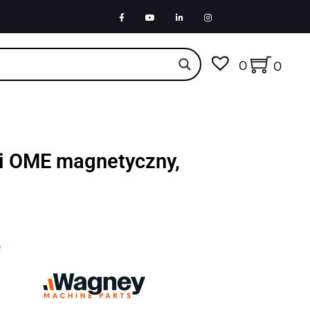
0
0
zi OME magnetyczny,
e