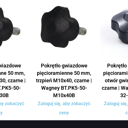
gwiazdowe
Pokrętło gwiazdowe
Pokrętło
nne 50 mm,
pięcioramienne 50 mm,
pięcioram
30, czarne |
trzpień M10x40, czarne |
otwór gwi
.PK5-50-
Wagney BT.PK5-50-
czarne | W
30B
M10x40B
32
aby zobaczyć
Zaloguj się, aby zobaczyć
Zaloguj się
ny
ceny
c