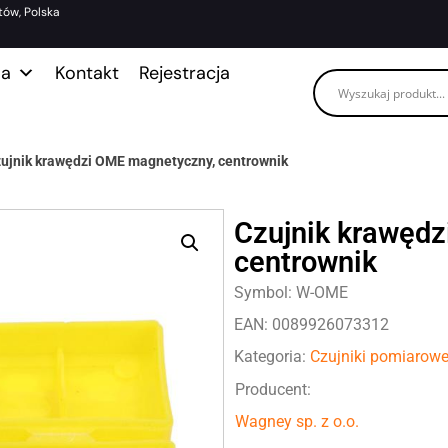
tów, Polska
ma
Kontakt
Rejestracja
ujnik krawędzi OME magnetyczny, centrownik
Czujnik krawęd
centrownik
Symbol: W-OME
EAN: 0089926073312
Kategoria:
Czujniki pomiarow
Producent:
Wagney sp. z o.o.