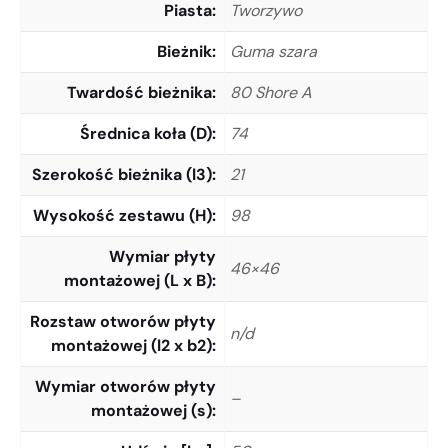
Piasta
Tworzywo
Bieżnik
Guma szara
Twardość bieżnika
80 Shore A
Średnica koła (D)
74
Szerokość bieżnika (l3)
21
Wysokość zestawu (H)
98
Wymiar płyty
46×46
montażowej (L x B)
Rozstaw otworów płyty
n/d
montażowej (l2 x b2)
Wymiar otworów płyty
–
montażowej (s)