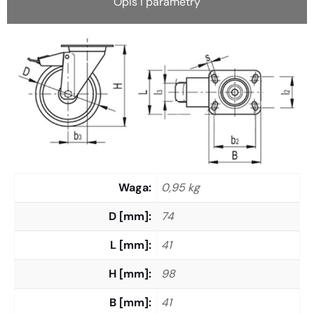
Opis i parametry
Waga
0,95 kg
D [mm]
74
L [mm]
41
H [mm]
98
B [mm]
41