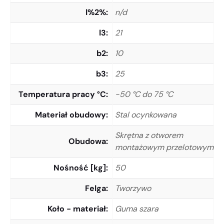
l%2%
n/d
l3
21
b2
10
b3
25
Temperatura pracy °C
-50 °C do 75 °C
Materiał obudowy
Stal ocynkowana
Skrętna z otworem
Obudowa
montażowym przelotowym
Nośność [kg]
50
Felga
Tworzywo
Koło - materiał
Guma szara