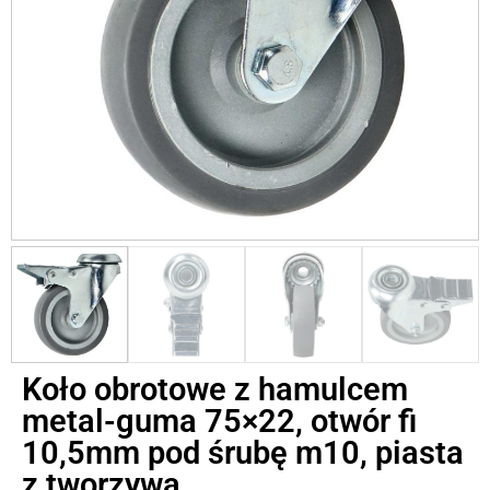
Koło obrotowe z hamulcem
metal-guma 75×22, otwór fi
10,5mm pod śrubę m10, piasta
z tworzywa