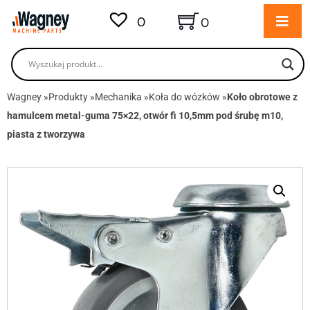
0
0
Wagney
»
Produkty
»
Mechanika
»
Koła do wózków
»
Koło obrotowe z
hamulcem metal-guma 75×22, otwór fi 10,5mm pod śrubę m10,
piasta z tworzywa