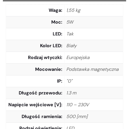
Waga
1,55 kg
Moc
5W
LED
Tak
Kolor LED
Biały
Rodzaj wtyczki
Europejska
Mocowanie
Podstawka magnetyczna
IP
"0"
Długość przewodu
1.3 m
Napięcie wejściowe [V]
110 – 230V
Długość ramienia
500 [mm]
Rodzaj oświetlenia
LED