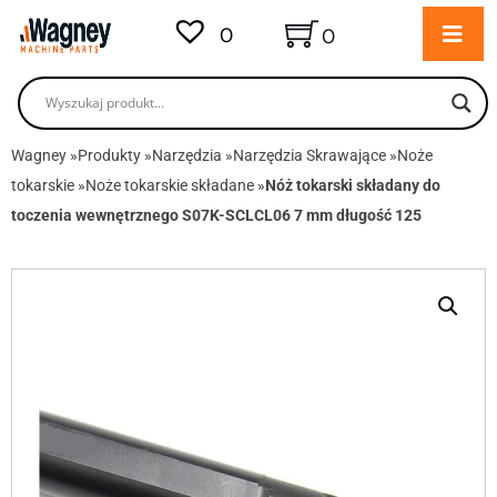
0
0
Wagney
»
Produkty
»
Narzędzia
»
Narzędzia Skrawające
»
Noże
tokarskie
»
Noże tokarskie składane
»
Nóż tokarski składany do
toczenia wewnętrznego S07K-SCLCL06 7 mm długość 125