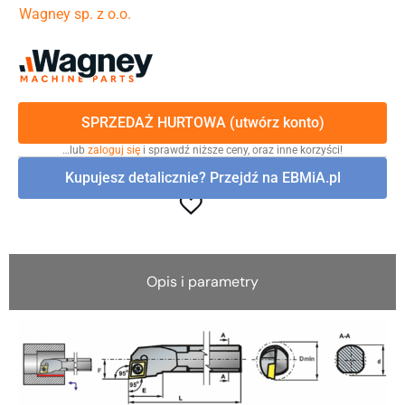
Wagney sp. z o.o.
SPRZEDAŻ HURTOWA (utwórz konto)
…lub
zaloguj się
i sprawdź niższe ceny, oraz inne korzyści!
Kupujesz detalicznie? Przejdź na EBMiA.pl
Opis i parametry