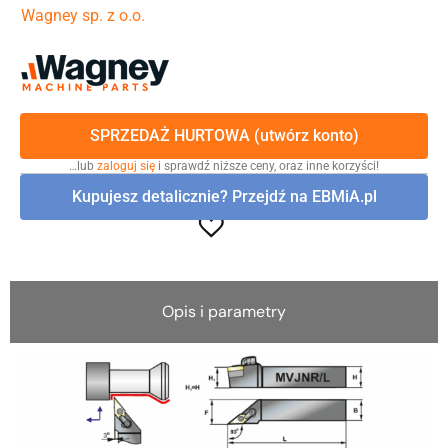
Wagney sp. z o.o.
SPRZEDAŻ HURTOWA (utwórz konto)
…lub
zaloguj się
i sprawdź niższe ceny, oraz inne korzyści!
Kupujesz detalicznie? Przejdź na EBMiA.pl
Opis i parametry