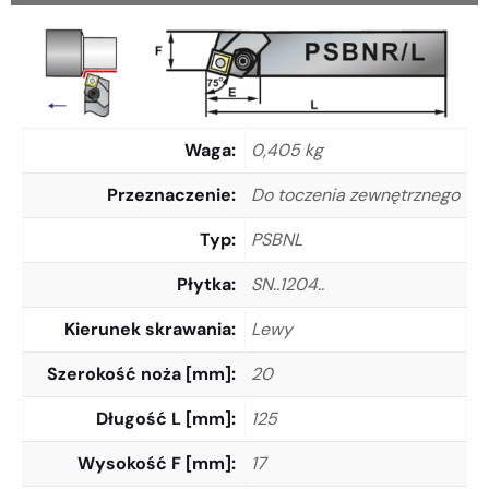
Waga
0,405 kg
Przeznaczenie
Do toczenia zewnętrznego
Typ
PSBNL
Płytka
SN..1204..
Kierunek skrawania
Lewy
Szerokość noża [mm]
20
Długość L [mm]
125
Wysokość F [mm]
17