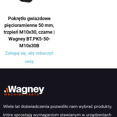
Pokrętło gwiazdowe
pięcioramienne 50 mm,
trzpień M10x30, czarne |
Wagney BT.PK5-50-
M10x30B
Zaloguj się, aby zobaczyć
ceny
Wiele lat doświadczenia pozwoliło nam wybrać produkty,
które sprostają wymaganiom stawianym w urządzeniach