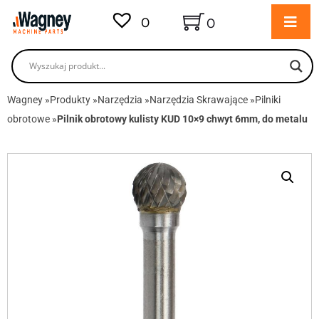
0
0
Wagney
»
Produkty
»
Narzędzia
»
Narzędzia Skrawające
»
Pilniki
obrotowe
»
Pilnik obrotowy kulisty KUD 10×9 chwyt 6mm, do metalu