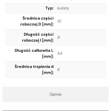
Typ
kulisty
Średnica części
10
roboczej D [mm]
Długość części
9
roboczej l [mm]
Długość całkowita L
54
[mm]
Średnica trzpienia d
6
[mm]
Opinie