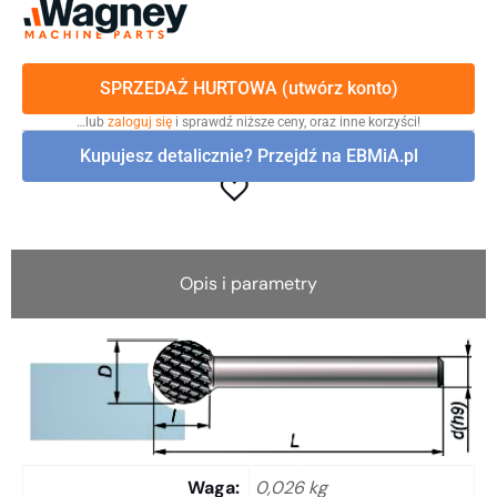
SPRZEDAŻ HURTOWA (utwórz konto)
…lub
zaloguj się
i sprawdź niższe ceny, oraz inne korzyści!
Kupujesz detalicznie? Przejdź na EBMiA.pl
Opis i parametry
Waga
0,026 kg