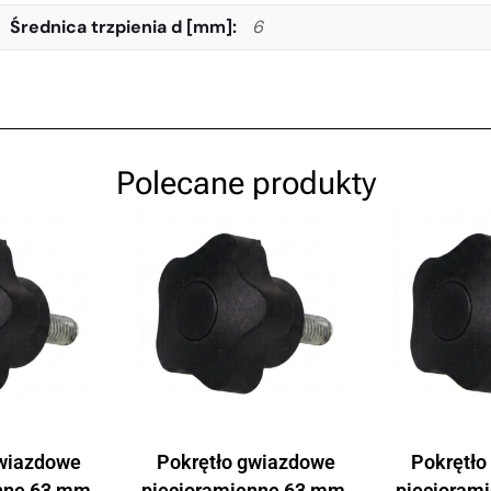
Średnica trzpienia d [mm]
6
Polecane produkty
gwiazdowe
Pokrętło gwiazdowe
Pokrętło
nne 63 mm,
pięcioramienne 63 mm,
pięcioram