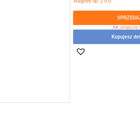
Wagney sp. z o.o.
SPRZEDAŻ
…lub
zaloguj się
i
Kupujesz det