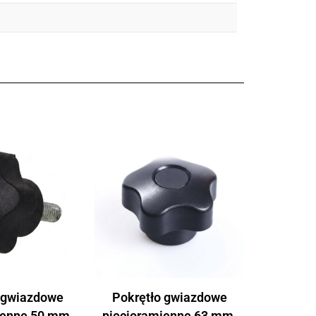
 gwiazdowe
Pokrętło gwiazdowe
ienne 50 mm,
pięcioramienne 63 mm,