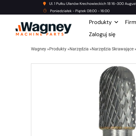
Ul. 1 Pułku Ułanów Krechowieckich 18 16-300 Augus
Poniedziałek - Piątek 08:00 - 16:00
Produkty
Fir
Zaloguj się
Wagney
»
Produkty
»
Narzędzia
»
Narzędzia Skrawające