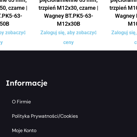
50, czarne |
trzpień M12x30, czarne |
trzpień M10
.PK5-63-
Wagney BT.PK5-63-
Wagney 
50B
M12x30B
M1
aby zobaczyć
Zaloguj się, aby zobaczyć
Zaloguj się
ny
ceny
c
Informacje
O Firmie
Polityka Prywatności/cookies
Moje Konto