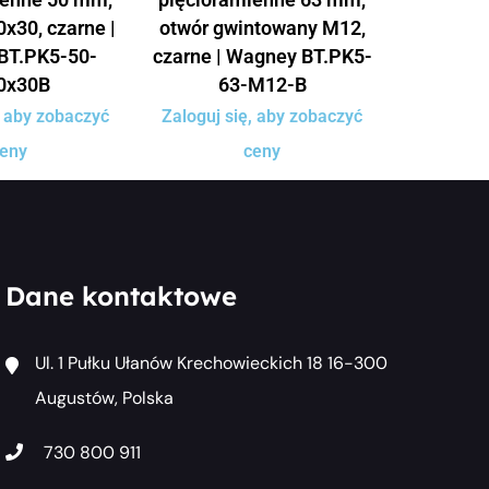
x30, czarne |
otwór gwintowany M12,
BT.PK5-50-
czarne | Wagney BT.PK5-
0x30B
63-M12-B
, aby zobaczyć
Zaloguj się, aby zobaczyć
eny
ceny
Dane kontaktowe
Ul. 1 Pułku Ułanów Krechowieckich 18 16-300
Augustów, Polska
730 800 911