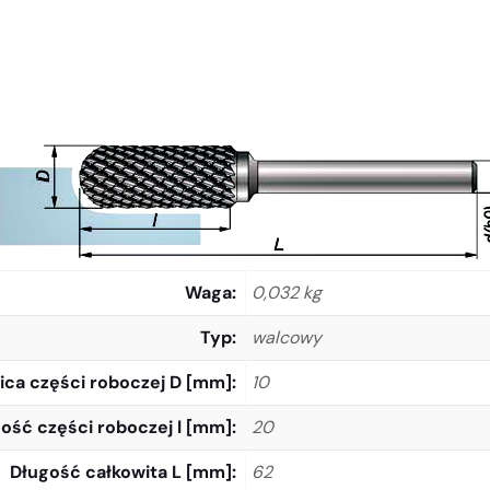
Waga
0,032 kg
Typ
walcowy
ica części roboczej D [mm]
10
ość części roboczej l [mm]
20
Długość całkowita L [mm]
62