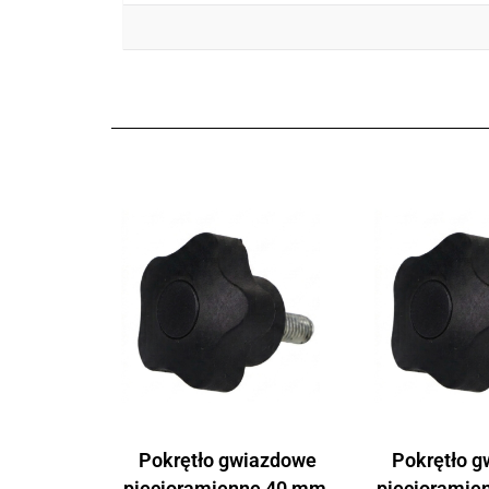
Pokrętło gwiazdowe
Pokrętło 
pięcioramienne 40 mm,
pięcioramie