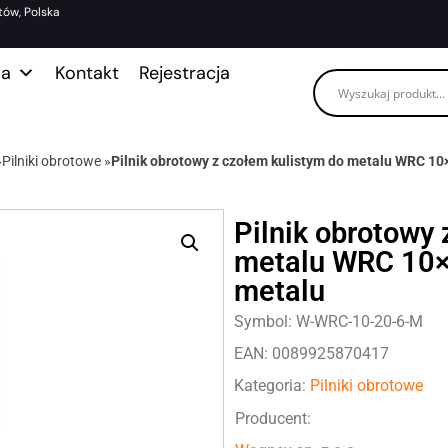
tów, Polska
ma
Kontakt
Rejestracja
»
Pilniki obrotowe
»
Pilnik obrotowy z czołem kulistym do metalu WRC 1
Pilnik obrotowy
metalu WRC 10×
metalu
Symbol: W-WRC-10-20-6-M
EAN: 0089925870417
Kategoria:
Pilniki obrotowe
Producent: