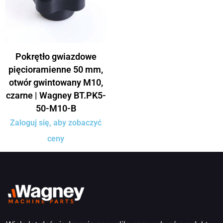
Pokrętło gwiazdowe
pięcioramienne 50 mm,
otwór gwintowany M10,
czarne | Wagney BT.PK5-
50-M10-B
Zaloguj się, aby zobaczyć
ceny