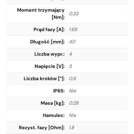
Moment trzymający
0.33
[Nm]
Prąd fazy [A]
1.68
Długość [mm]
40
Liczba wypr.
4
Napięcie [V]
3
Liczba kroków [°]
0.9
IP65
Nie
Masa [kg]
0.28
Hamulec
Nie
Rezyst. fazy [Ohm]
1.8