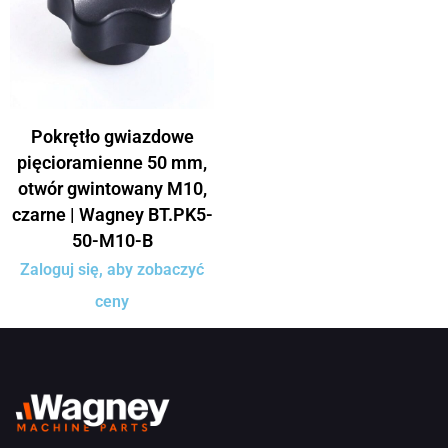
Pokrętło gwiazdowe
pięcioramienne 50 mm,
otwór gwintowany M10,
czarne | Wagney BT.PK5-
50-M10-B
Zaloguj się, aby zobaczyć
ceny