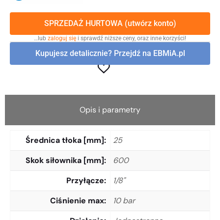
SPRZEDAŻ HURTOWA (utwórz konto)
…lub
zaloguj się
i sprawdź niższe ceny, oraz inne korzyści!
Kupujesz detalicznie? Przejdź na EBMiA.pl
Opis i parametry
Średnica tłoka [mm]
25
Skok siłownika [mm]
600
Przyłącze
1/8"
Ciśnienie max
10 bar