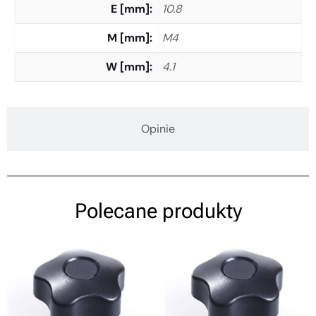
E [mm]
10.8
M [mm]
M4
W [mm]
4.1
Opinie
Polecane produkty