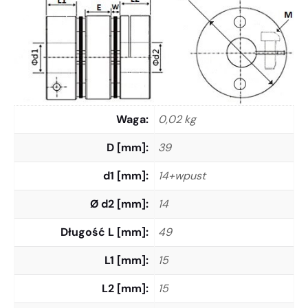
Waga
0,02 kg
D [mm]
39
d1 [mm]
14+wpust
Ø d2 [mm]
14
Długość L [mm]
49
L1 [mm]
15
L2 [mm]
15