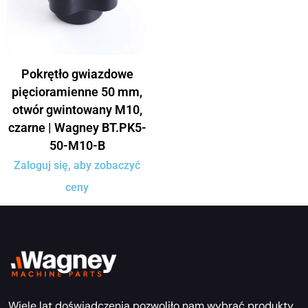
Pokrętło gwiazdowe
pięcioramienne 50 mm,
otwór gwintowany M10,
czarne | Wagney BT.PK5-
50-M10-B
Zaloguj się, aby zobaczyć
ceny
Wiele lat doświadczenia pozwoliło nam wybrać produkty,