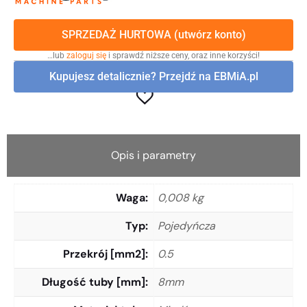
SPRZEDAŻ HURTOWA (utwórz konto)
…lub
zaloguj się
i sprawdź niższe ceny, oraz inne korzyści!
Kupujesz detalicznie? Przejdź na EBMiA.pl
Opis i parametry
Waga
0,008 kg
Typ
Pojedyńcza
Przekrój [mm2]
0.5
Długość tuby [mm]
8mm