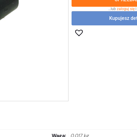
…lub
zaloguj się
i
Kupujesz det
Waga
0,017 kg