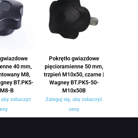
 gwiazdowe
Pokrętło gwiazdowe
ienne 40 mm,
pięcioramienne 50 mm,
ntowany M8,
trzpień M10x50, czarne |
agney BT.PK5-
Wagney BT.PK5-50-
-M8-B
M10x50B
, aby zobaczyć
Zaloguj się, aby zobaczyć
eny
ceny