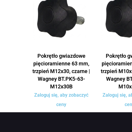
Pokrętło gwiazdowe
Pokrętło 
pięcioramienne 63 mm,
pięcioramie
trzpień M12x30, czarne |
trzpień M10x
Wagney BT.PK5-63-
Wagney BT
M12x30B
M10x
Zaloguj się, aby zobaczyć
Zaloguj się, 
ceny
ce