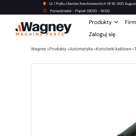
Ul. 1 Pułku Ułanów Krechowieckich 18 16-300 Augus
Poniedziałek - Piątek 08:00 - 16:00
Produkty
Fir
Zaloguj się
Wagney
»
Produkty
»
Automatyka
»
Końcówki kablowe
»