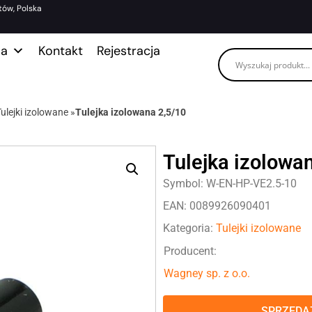
tów, Polska
ma
Kontakt
Rejestracja
Tulejki izolowane
»
Tulejka izolowana 2,5/10
Tulejka izolowa
Symbol: W-EN-HP-VE2.5-10
EAN: 0089926090401
Kategoria:
Tulejki izolowane
Producent:
Wagney sp. z o.o.
SPRZEDAŻ