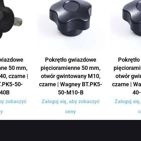
gwiazdowe
Pokrętło gwiazdowe
Pokrętło
nne 50 mm,
pięcioramienne 50 mm,
pięcioram
40, czarne |
otwór gwintowany M10,
otwór gwi
.PK5-50-
czarne | Wagney BT.PK5-
czarne | W
40B
50-M10-B
40
aby zobaczyć
Zaloguj się, aby zobaczyć
Zaloguj się
ny
ceny
c