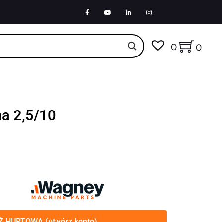
0
0
na 2,5/10
 HURTOWA (utwórz konto)