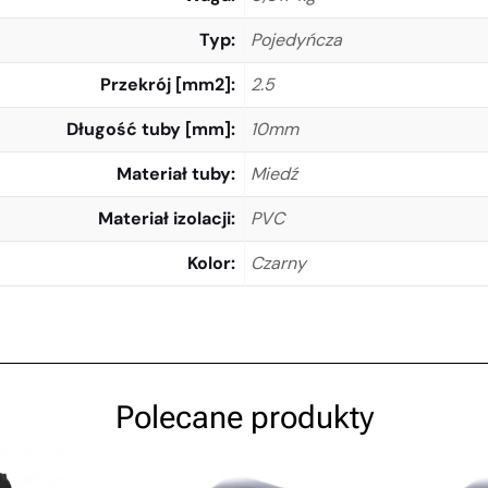
Typ
Pojedyńcza
Przekrój [mm2]
2.5
Długość tuby [mm]
10mm
Materiał tuby
Miedź
Materiał izolacji
PVC
Kolor
Czarny
Polecane produkty