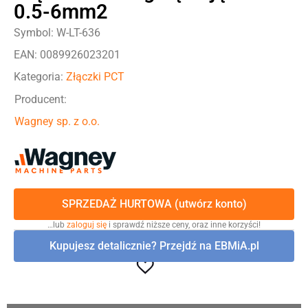
0.5-6mm2
Symbol: W-LT-636
EAN: 0089926023201
Kategoria:
Złączki PCT
Producent:
Wagney sp. z o.o.
SPRZEDAŻ HURTOWA (utwórz konto)
…lub
zaloguj się
i sprawdź niższe ceny, oraz inne korzyści!
Kupujesz detalicznie? Przejdź na EBMiA.pl