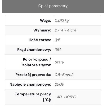
Opis i parametry
Waga
0,013 kg
Wymiary
2 × 4 × 4 cm
Ilość torów
3/6
Prąd znamionowy
35A
Kolor korpusu /
Szary
izolatora złącza
Przekrój przewodu
0.5-6mm2
Napięcie znamionowe
250V
Temperatura pracy
-40…+105°C
[°C]