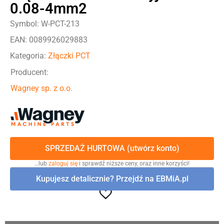
0.08-4mm2
Symbol: W-PCT-213
EAN: 0089926029883
Kategoria:
Złączki PCT
Producent:
Wagney sp. z o.o.
SPRZEDAŻ HURTOWA (utwórz konto)
…lub
zaloguj się
i sprawdź niższe ceny, oraz inne korzyści!
Kupujesz detalicznie? Przejdź na EBMiA.pl