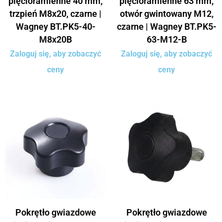
pięcioramienne 40 mm,
pięcioramienne 63 mm,
trzpień M8x20, czarne |
otwór gwintowany M12,
Wagney BT.PK5-40-
czarne | Wagney BT.PK5-
M8x20B
63-M12-B
Zaloguj się, aby zobaczyć
Zaloguj się, aby zobaczyć
ceny
ceny
Pokrętło gwiazdowe
Pokrętło gwiazdowe