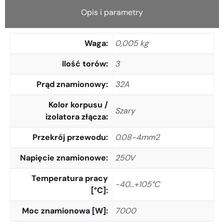
Opis i parametry
Waga
0,005 kg
Ilość torów
3
Prąd znamionowy
32A
Kolor korpusu /
Szary
izolatora złącza
Przekrój przewodu
0.08-4mm2
Napięcie znamionowe
250V
Temperatura pracy
-40…+105°C
[°C]
Moc znamionowa [W]
7000